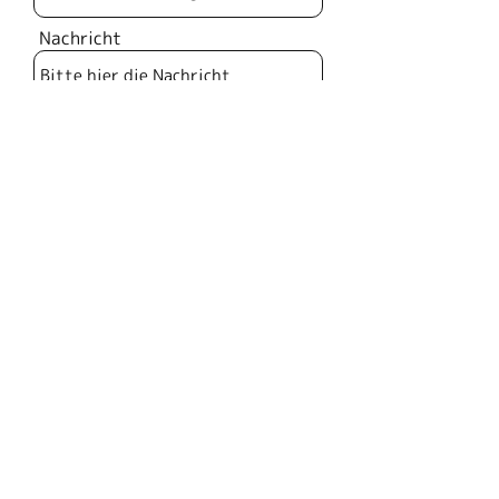
Nachricht
abschicken
AGB
office@drumstar.at
+43 660 5534 771
IMPRESSUM
DATENSCHUTZ
Werdertorgasse 15,
1010 Wien