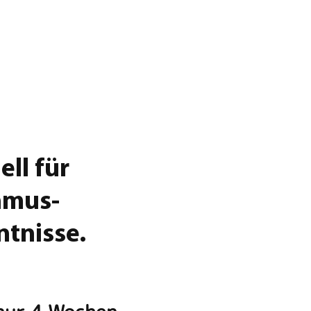
ell für
hmus-
tnisse.