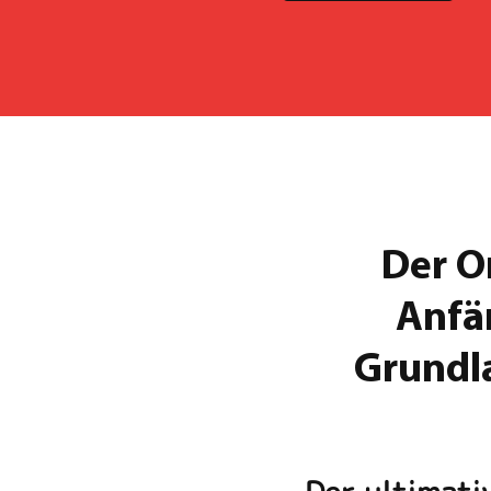
Der On
Anfä
Grundl