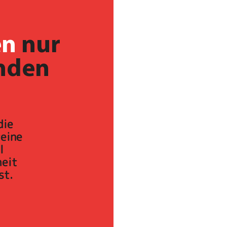
en
nur
nden
die
eine
l
heit
st.