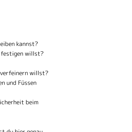
leiben kannst?
festigen willst?
verfeinern willst?
en und Füssen
icherheit beim
st du hier genau