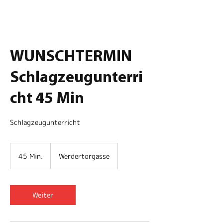
WUNSCHTERMIN
Schlagzeugunterri
cht 45 Min
Schlagzeugunterricht
45 Min.
4
Werdertorgasse
5
M
i
n
Weiter
.