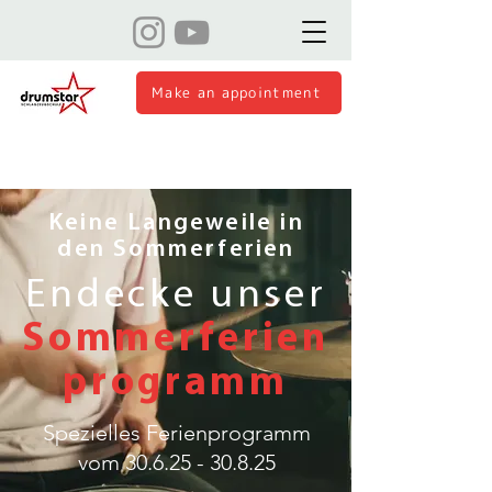
Make an appointment
Keine Langeweile in
den Sommerferien
Endecke unser
Sommerferien
programm
Spezielles Ferienprogramm
vom
30.6.25 - 30.8.25