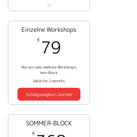
Alles aus dem Sommer-
Block
Einzelne Workshops
5 Workshops inkludiert
79€
79
€
Voller Zugang zum Kurs
"Üben mit Videos"
€ 310 Preisvorteil zum
Nur ein oder mehrere Workshops,
Einzelkauf
kein Block
Valid for 2 months
Schlagzeugkurs buchen
SOMMER-BLOCK
€