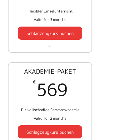
Perönliche Strategie für
Flexibler Einzelunterricht
deinen Fortschritt
Valid for 3 months
Kurze Feedback-Loops
Schlagzeugkurs buchen
zwischen den Einheiten
5 × 45 Minuten 1:1
Unterricht
AKADEMIE-PAKET
Flexible Terminwahl
569€
569
€
Online oder Studio
Workshops optional
zubuchbar
Die vollständige Sommerakademie
Valid for 2 months
Schlagzeugkurs buchen