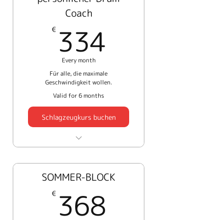
Klare individuelle
Coach
Hinweise
334€
334
€
Fehler vermeiden, bevor
sie sich festsetzen
Every month
Du übst nicht im
Für alle, die maximale
Blindflug. Du bekommst
Geschwindigkeit wollen.
Rückmeldung.
Valid for 6 months
Schlagzeugkurs buchen
8 persönliche 1:1
Sessions - 45 Minuten
SOMMER-BLOCK
Direkter Messenger-
368€
Kontakt
368
€
Individuelle Betreuung