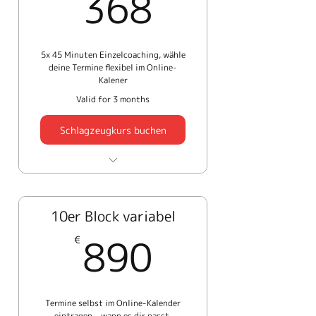
368€
368
5x 45 Minuten Einzelcoaching, wähle
deine Termine flexibel im Online-
Kalener
Valid for 3 months
Schlagzeugkurs buchen
45 Minuten Ferien
Einzel_Test
10er Block variabel
890€
890
€
Termine selbst im Online-Kalender
eintragen – wann es dir passt.