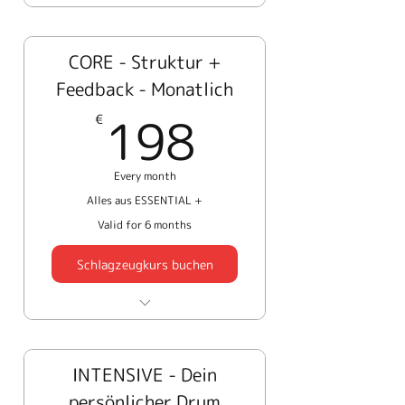
CORE - Struktur +
Feedback - Monatlich
198€
198
€
Every month
Alles aus ESSENTIAL +
Valid for 6 months
Schlagzeugkurs buchen
4 persönliche Feedback
Sessions - 45 Minuten
INTENSIVE - Dein
Korrektur deiner Technik
persönlicher Drum